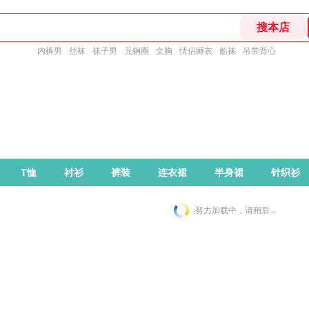
内裤男
丝袜
袜子男
无钢圈
文胸
情侣睡衣
船袜
吊带背心
T恤
衬衫
裤装
连衣裙
半身裙
针织衫
努力加载中，请稍后...