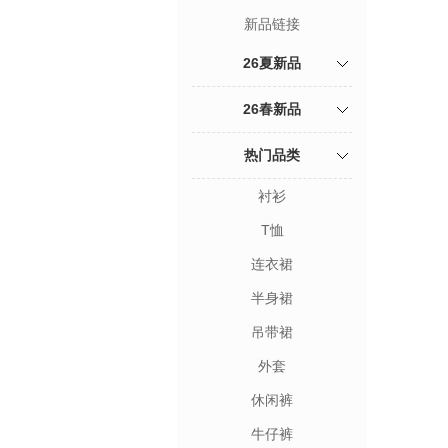
新品链接
26夏新品
26春新品
热门品类
衬衫
T恤
连衣裙
半身裙
吊带裙
外套
休闲裤
牛仔裤