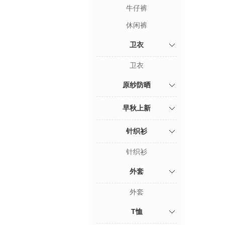
牛仔裤
休闲裤
卫衣
卫衣
原纱防晒
早秋上新
针织衫
针织衫
外套
外套
T恤