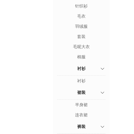
针织衫
毛衣
羽绒服
套装
毛呢大衣
棉服
衬衫
衬衫
裙装
半身裙
连衣裙
裤装