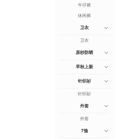
牛仔裤
休闲裤
卫衣
卫衣
原纱防晒
早秋上新
针织衫
针织衫
外套
外套
T恤