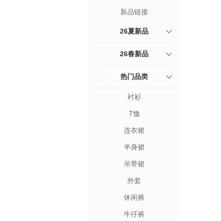
新品链接
26夏新品
26春新品
热门品类
衬衫
T恤
连衣裙
半身裙
吊带裙
外套
休闲裤
牛仔裤