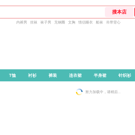
内裤男
丝袜
袜子男
无钢圈
文胸
情侣睡衣
船袜
吊带背心
T恤
衬衫
裤装
连衣裙
半身裙
针织衫
努力加载中，请稍后...